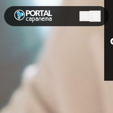
SUGESTÕES:
Maria paula
Eventos
Notícias
Esportes
Cultura