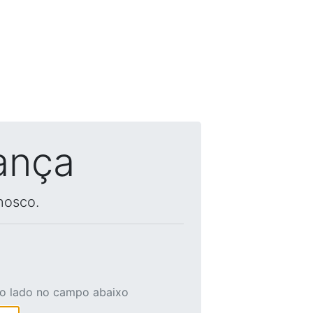
ança
nosco.
ao lado no campo abaixo