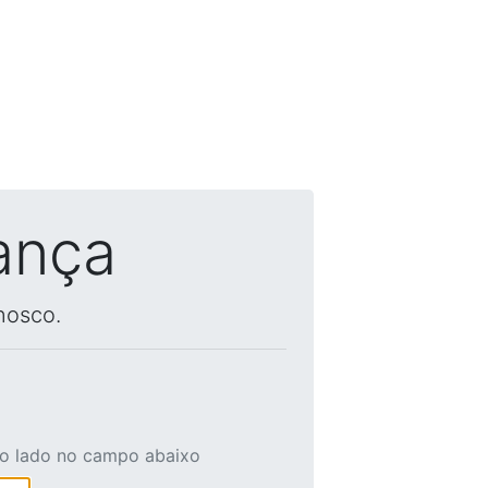
ança
nosco.
ao lado no campo abaixo