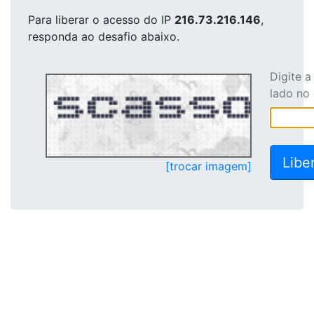
Para liberar o acesso
do IP
216.73.216.146
,
responda ao desafio abaixo.
Digite 
lado no
[trocar imagem]