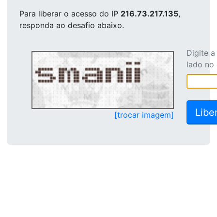
Para liberar o acesso
do IP
216.73.217.135
,
responda ao desafio abaixo.
Digite 
lado no
[trocar imagem]