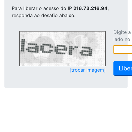
Para liberar o acesso
do IP
216.73.216.94
,
responda ao desafio abaixo.
Digite 
lado no
[trocar imagem]