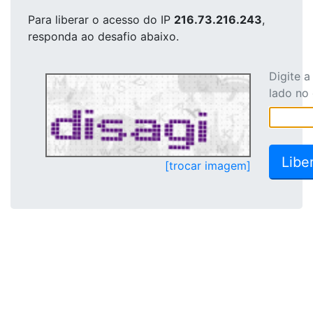
Para liberar o acesso
do IP
216.73.216.243
,
responda ao desafio abaixo.
Digite 
lado no
[trocar imagem]