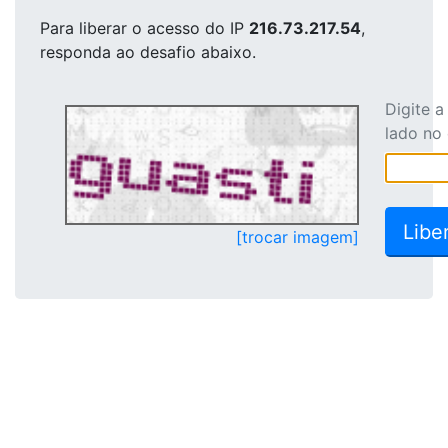
Para liberar o acesso
do IP
216.73.217.54
,
responda ao desafio abaixo.
Digite 
lado no
[trocar imagem]