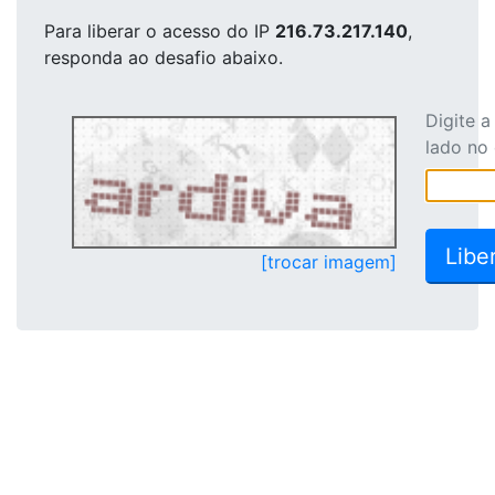
Para liberar o acesso
do IP
216.73.217.140
,
responda ao desafio abaixo.
Digite 
lado no
[trocar imagem]