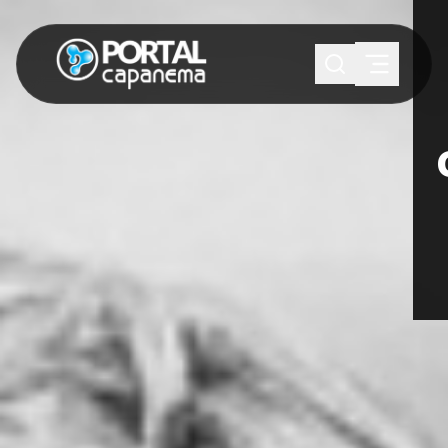
SUGESTÕES:
Maria paula
Eventos
Notícias
Esportes
Cultura