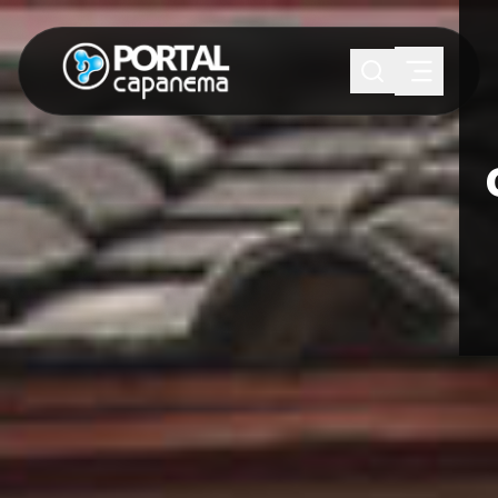
SUGESTÕES:
Maria paula
Eventos
Notícias
Esportes
Cultura