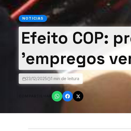
NOTICIAS
Efeito COP: p
'empregos ve
23/12/2025
1 min de leitura
COMPARTILHAR