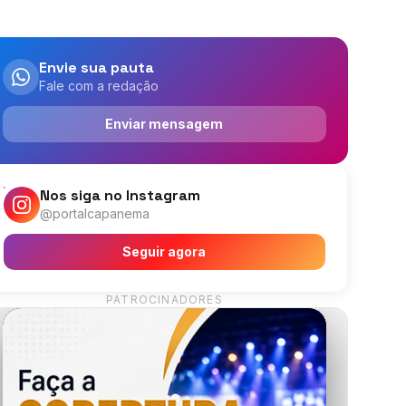
Envie sua pauta
Fale com a redação
Enviar mensagem
Nos siga no Instagram
@portalcapanema
Seguir agora
PATROCINADORES