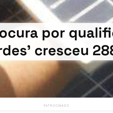
rocura por qualif
rdes' cresceu 28
PATROCINADO