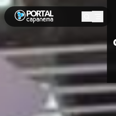
SUGESTÕES:
Maria paula
Eventos
Notícias
Esportes
Cultura