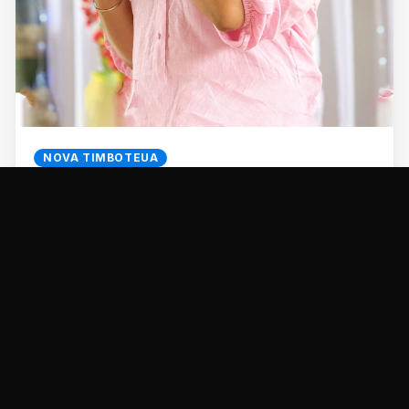
NOVA TIMBOTEUA
Prefeitura de Nova Timboteua adianta
primeira parcela do décimo aos Servidores
Municipais.
18/06/2025