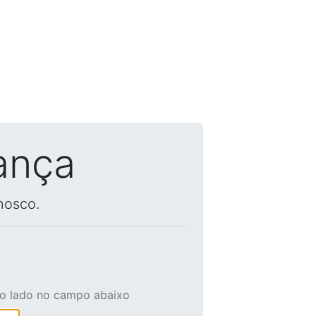
ança
nosco.
ao lado no campo abaixo