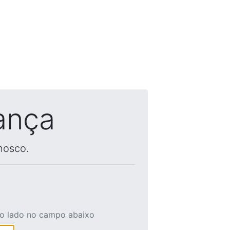
ança
nosco.
ao lado no campo abaixo