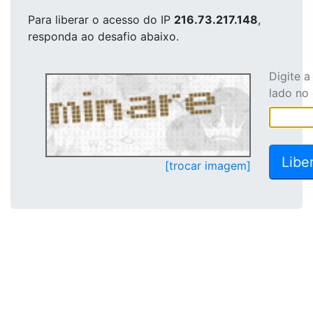
Para liberar o acesso
do IP
216.73.217.148
,
responda ao desafio abaixo.
Digite 
lado no
[trocar imagem]