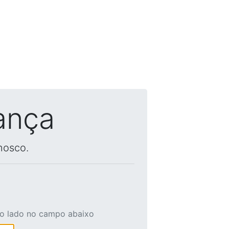
ança
nosco.
ao lado no campo abaixo