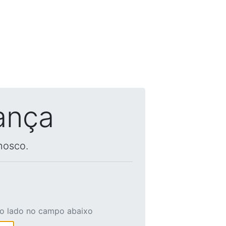
ança
nosco.
ao lado no campo abaixo