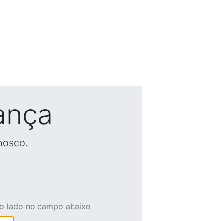
ança
nosco.
ao lado no campo abaixo