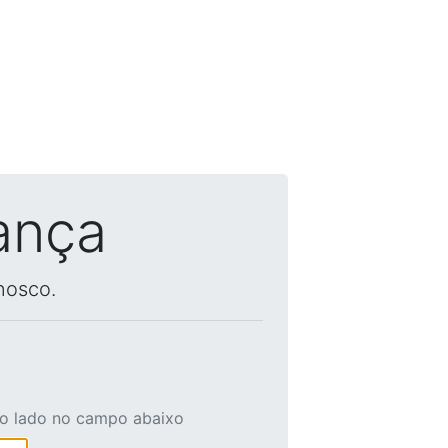
ança
nosco.
ao lado no campo abaixo