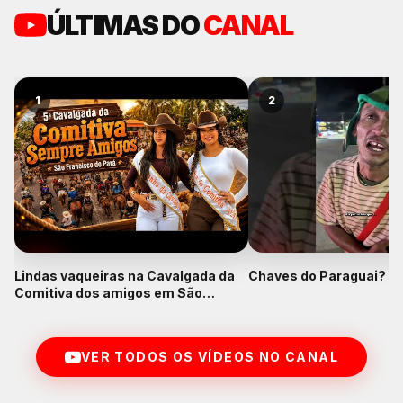
ÚLTIMAS DO
CANAL
1
2
Lindas vaqueiras na Cavalgada da
Chaves do Paraguai? K
Comitiva dos amigos em São
Francisco do Pará
VER TODOS OS VÍDEOS NO CANAL