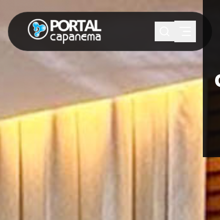
SUGESTÕES:
Maria paula
Eventos
Notícias
Esportes
Cultura