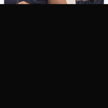
NOTICIAS
Com material gratuito e duração de quatro
meses, programa de alfabetização abre
inscrições
20/05/2026