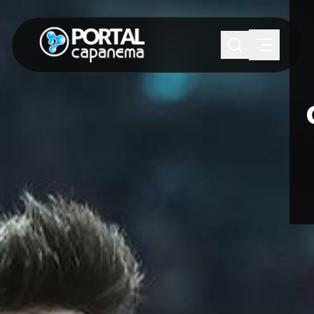
SUGESTÕES:
Maria paula
Eventos
Notícias
Esportes
Cultura