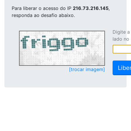
Para liberar o acesso
do IP
216.73.216.145
,
responda ao desafio abaixo.
Digite 
lado no
[trocar imagem]