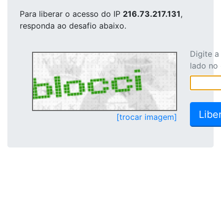
Para liberar o acesso
do IP
216.73.217.131
,
responda ao desafio abaixo.
Digite 
lado no
[trocar imagem]