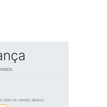
ança
nosco.
ao lado no campo abaixo