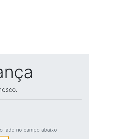
ança
nosco.
ao lado no campo abaixo