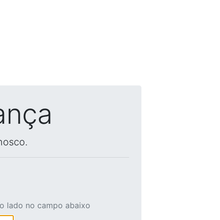
ança
nosco.
ao lado no campo abaixo