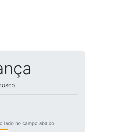
ança
nosco.
ao lado no campo abaixo