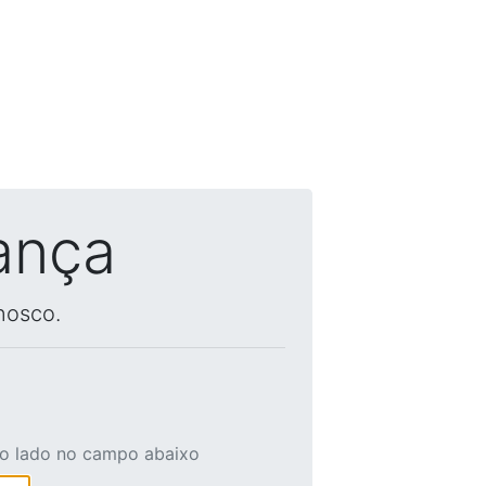
ança
nosco.
ao lado no campo abaixo