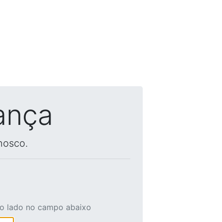
ança
nosco.
ao lado no campo abaixo