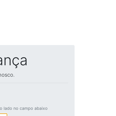
ança
nosco.
ao lado no campo abaixo