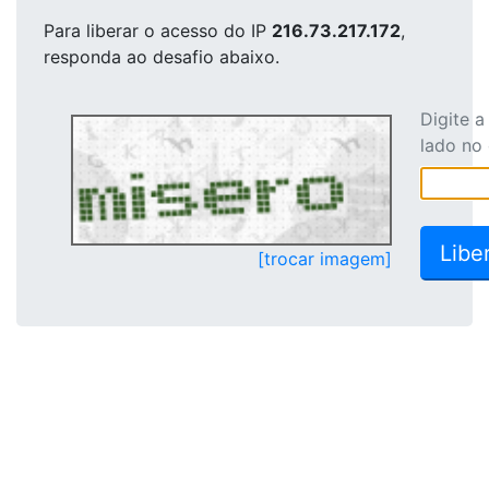
Para liberar o acesso
do IP
216.73.217.172
,
responda ao desafio abaixo.
Digite 
lado no
[trocar imagem]