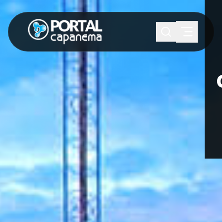
SUGESTÕES:
Maria paula
Eventos
Notícias
Esportes
Cultura