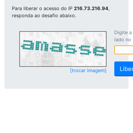
Para liberar o acesso
do IP
216.73.216.94
,
responda ao desafio abaixo.
Digite 
lado no
[trocar imagem]