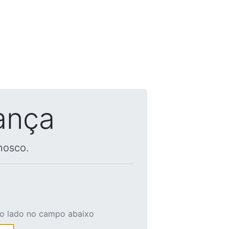
ança
nosco.
ao lado no campo abaixo