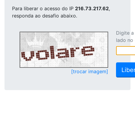
Para liberar o acesso
do IP
216.73.217.62
,
responda ao desafio abaixo.
Digite 
lado no
[trocar imagem]