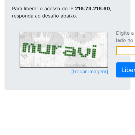
Para liberar o acesso
do IP
216.73.216.60
,
responda ao desafio abaixo.
Digite 
lado no
[trocar imagem]