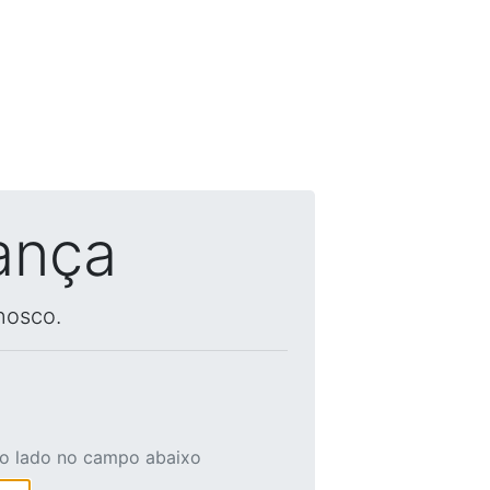
ança
nosco.
ao lado no campo abaixo