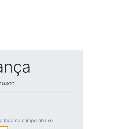
ança
nosco.
ao lado no campo abaixo