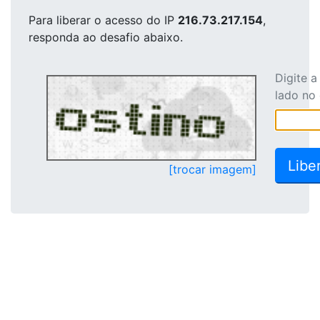
Para liberar o acesso
do IP
216.73.217.154
,
responda ao desafio abaixo.
Digite 
lado no
[trocar imagem]