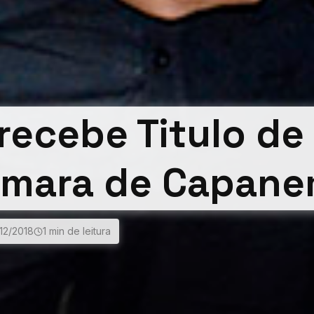
recebe Titulo de
¢mara de Capan
12/2018
1 min de leitura