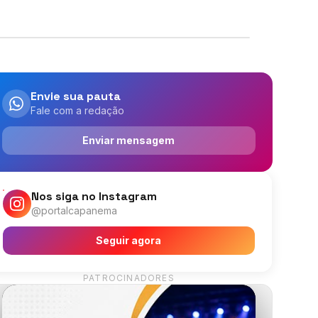
Envie sua pauta
Fale com a redação
Enviar mensagem
Nos siga no Instagram
@portalcapanema
Seguir agora
PATROCINADORES