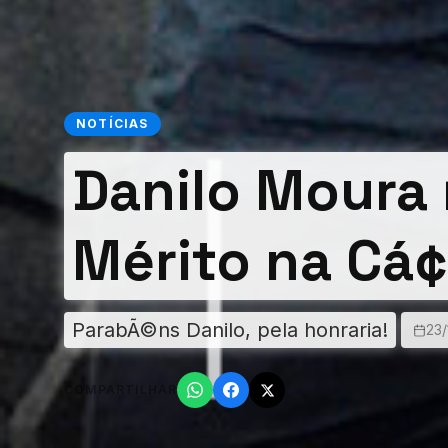
NOTÍCIAS
Danilo Moura 
Mérito na Cá
ParabÃ©ns Danilo, pela honraria!
23/
COMPARTILHAR