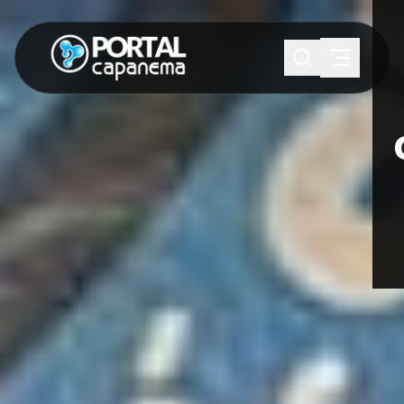
SUGESTÕES:
Maria paula
Eventos
Notícias
Esportes
Cultura