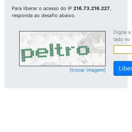
Para liberar o acesso
do IP
216.73.216.227
,
responda ao desafio abaixo.
Digite 
lado no
[trocar imagem]