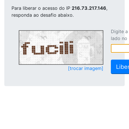
Para liberar o acesso
do IP
216.73.217.146
,
responda ao desafio abaixo.
Digite 
lado no
[trocar imagem]