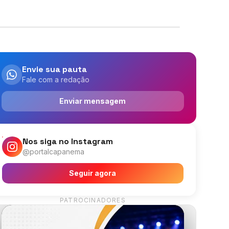
Envie sua pauta
Fale com a redação
Enviar mensagem
Nos siga no Instagram
@portalcapanema
Seguir agora
PATROCINADORES