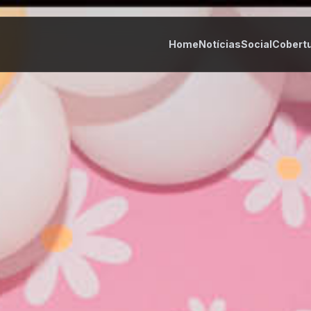
Home
Notícias
Social
Cobert
tes
Cultura