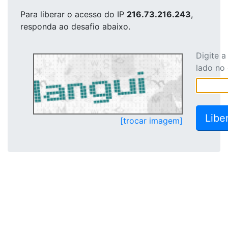
Para liberar o acesso
do IP
216.73.216.243
,
responda ao desafio abaixo.
Digite 
lado no
[trocar imagem]