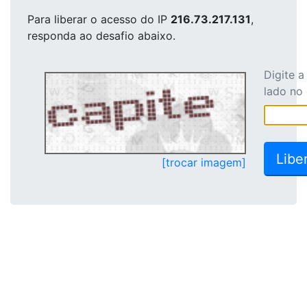
Para liberar o acesso
do IP
216.73.217.131
,
responda ao desafio abaixo.
Digite 
lado no
[trocar imagem]