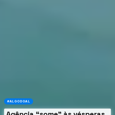
#ALGODOAL
Agência “some” às vésperas