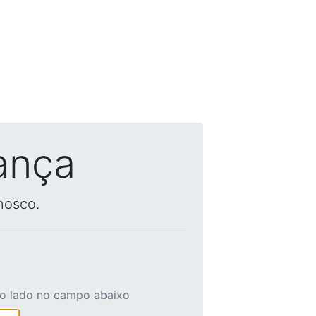
ança
nosco.
ao lado no campo abaixo