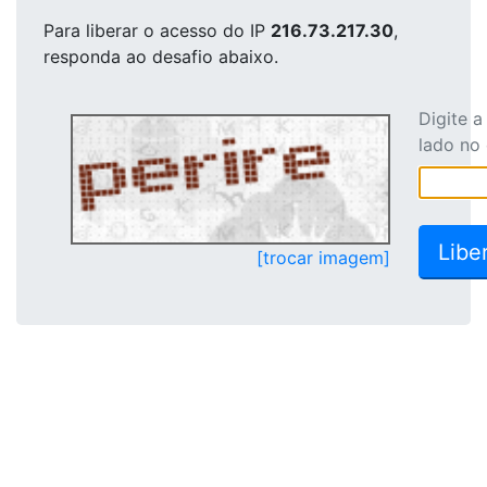
Para liberar o acesso
do IP
216.73.217.30
,
responda ao desafio abaixo.
Digite 
lado no
[trocar imagem]